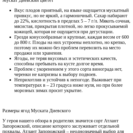
Мускат Диевский цветет
Вкус плодов приятный, на языке ощущается мускатный
привкус, но не яркий, а гармоничный. Сахар набирают
до 22%, кислотность в пределах 5 – 7 г/л. Мякоть сочная,
мясистая, прикрытая плотной, но легко прокусываемой
кожицей, которая не ощущается при дегустации.
Грозди конусообразные и крупные, каждая весом от 600
до 800 г. Плоды на них устроены неплотно, но крепко,
поэтому их можно без проблем перевозить на место
продажи или хранения.
Ягоды, не теряя вкусовых и эстетических качеств,
способны пребывать на кусте долгое время.
Проблем с укоренением у этого сорта винограда нет,
черенки не капризны к выбору подвоев.
Неприхотлив и устойчив к непогоде. Выживает при
температурах в – 23 градуса ниже нуля, но при более
морозных зимах просит укрытие.
Размеры ягод Муската Диевского
У героя нашего обзора в родителях значится сорт Атлант
Запорожский, описание которого заслуживает отдельной
похвалы. Атлант Запорожский – неоднозначный выбор для