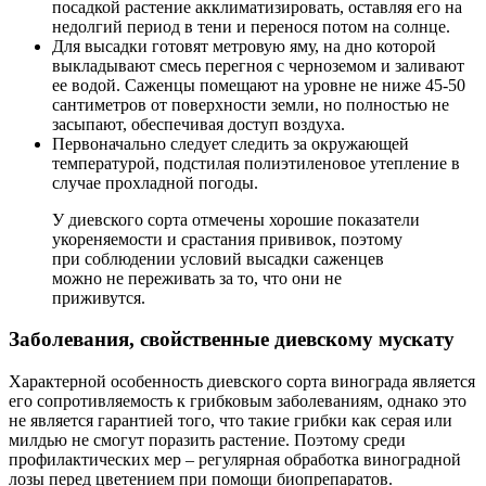
посадкой растение акклиматизировать, оставляя его на
недолгий период в тени и перенося потом на солнце.
Для высадки готовят метровую яму, на дно которой
выкладывают смесь перегноя с черноземом и заливают
ее водой. Саженцы помещают на уровне не ниже 45-50
сантиметров от поверхности земли, но полностью не
засыпают, обеспечивая доступ воздуха.
Первоначально следует следить за окружающей
температурой, подстилая полиэтиленовое утепление в
случае прохладной погоды.
У диевского сорта отмечены хорошие показатели
укореняемости и срастания прививок, поэтому
при соблюдении условий высадки саженцев
можно не переживать за то, что они не
приживутся.
Заболевания, свойственные диевскому мускату
Характерной особенность диевского сорта винограда является
его сопротивляемость к грибковым заболеваниям, однако это
не является гарантией того, что такие грибки как серая или
милдью не смогут поразить растение. Поэтому среди
профилактических мер – регулярная обработка виноградной
лозы перед цветением при помощи биопрепаратов.