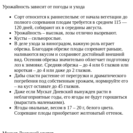
Урожайность зависит от погоды и ухода
Сорт относится к раннеспелым: от начала вегетации до
полного созревания плодам требуется в среднем 115 —
120 дней, собирают их в середины августа.
Урожайность – высокая, лозы отлично вызревают.
Кусты – сильнорослые.
В деле ухода за виноградом, важную роль играет
обрезка. Благодаря обрезке плоды созревают раньше,
наливаются вкусом и сохраняют достойный внешний
вид. Осенняя обрезка значительно облегчает подготовку
лоз к зимовке. Средняя обрезка – до 4 или 6 глазков или
короткая – до 4 или даже до 2 глазков.
Дабы спасти растение от перегрузки и драматического
погребения под собственным урожаем, нормируйте его
– на куст оставьте до 45 глазков.
Даже если Мускат Диевский вынужден расти в
неблагоприятные годы, его ягоды не будут горошиться
(вырастать маленькими).
Ягоды овальные, весом в 17 – 20 г, белого цвета.
Созревшие плоды приобретают желтоватый оттенок.