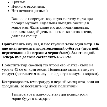
Круглые.
Немного рассечены.
Низ немного распылён.
Важно не повредить корневую систему сорта при
посадке муската. Идеальная высадка саженца в
конце мая. Желательно его акклиматизировать,
оставляя каждый день на несколько часов в тени,
далее на солнце.
Приготовить яму 1×1, плюс глубина тоже один метр. На
дно ямы положить подготовленный субстрат (перегной,
перемешанный с верхним чернозёмом). Залить водой.
Теперь яма должна составлять 45-50 см.
Поместить туда саженец так чтобы его «пятка» была на
уровне 45 см от края земли. Полностью засыпать яму не
следует (достигается наилучший доступ воздуха к корням).
Контролировать температуру в первый месяц лета, если он
холодный. То постелить над ямой полиэтилен.
Температура и влажность внутри повысится и
корни будут в комфорте.