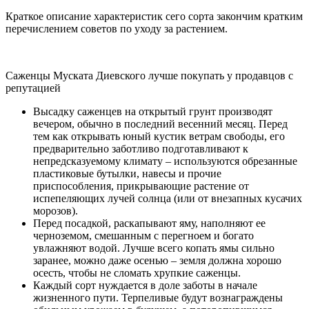
Краткое описание характеристик сего сорта закончим кратким
перечислением советов по уходу за растением.
Саженцы Муската Диевского лучше покупать у продавцов с
репутацией
Высадку саженцев на открытый грунт производят
вечером, обычно в последний весенний месяц. Перед
тем как открывать юный кустик ветрам свободы, его
предварительно заботливо подготавливают к
непредсказуемому климату – используются обрезанные
пластиковые бутылки, навесы и прочие
приспособления, прикрывающие растение от
испепеляющих лучей солнца (или от внезапных кусачих
морозов).
Перед посадкой, раскапывают яму, наполняют ее
черноземом, смешанным с перегноем и богато
увлажняют водой. Лучше всего копать ямы сильно
заранее, можно даже осенью – земля должна хорошо
осесть, чтобы не сломать хрупкие саженцы.
Каждый сорт нуждается в доле заботы в начале
жизненного пути. Терпеливые будут вознаграждены