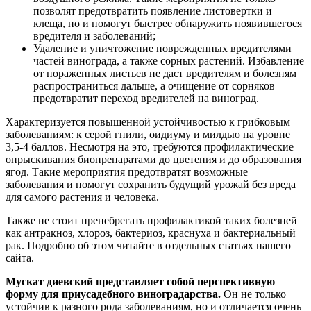
позволят предотвратить появление листовертки и
клеща, но и помогут быстрее обнаружить появившегося
вредителя и заболеваний;
Удаление и уничтожение поврежденных вредителями
частей винограда, а также сорных растений. Избавление
от пораженных листьев не даст вредителям и болезням
распространиться дальше, а очищение от сорняков
предотвратит переход вредителей на виноград.
Характеризуется повышенной устойчивостью к грибковым
заболеваниям: к серой гнили, оидиуму и милдью на уровне
3,5-4 баллов. Несмотря на это, требуются профилактические
опрыскивания биопрепаратами до цветения и до образования
ягод. Такие мероприятия предотвратят возможные
заболевания и помогут сохранить будущий урожай без вреда
для самого растения и человека.
Также не стоит пренебрегать профилактикой таких болезней
как антракноз, хлороз, бактериоз, краснуха и бактериальный
рак. Подробно об этом читайте в отдельных статьях нашего
сайта.
Мускат диевский представляет собой перспективную
форму для приусадебного виноградарства.
Он не только
устойчив к разного рода заболеваниям, но и отличается очень