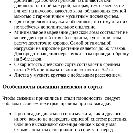
достигает до 500-800 граммов. Отличаются они
довольно плотной кожурой, которая, тем не менее, не
влияет на вкусовое качество ягод, обладающих сочной
мякотью с гармоничным мускатным послевкусием.
Цветки диевского муската обоеполые, поэтому для них
не требуется дополнительное опыление.
Минимальное вызревание диевской лозы составляет не
менее двух третей от всей ее длины, кусты при этом
растут достаточно хорошо. Самой оптимальной
нагрузкой на взрослое растение является до 50 глазков.
Для предотвращения перегрузки лозы проводят обрезку
на 5-6глазков.
Сахаристость диевского сорта составляет в среднем
около 20% при показателях кислотности в 5-7 гл.
Листва у муската круглая с небольшим рассечением.
Особенности высадки диевского сорта
Чтобы саженцы прижились и стали плодоносить, следует
соблюдать совсем нехитрые правила при их высадке.
При посадке диевского сорта муската, как и другого
иного, важно не навредить корневой системе растения.
Обычно высаживают саженцы ближе к концу мая.
Отзывы опытных специалистов советуют перед