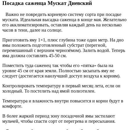
Посадка саженца Мускат Диевский
Важно не повредить корневую систему сорта при посадке
муската. Идеальная высадка саженца в конце мая. Желательно
его акклиматизировать, оставляя каждый день на несколько
часов в тени, далее на солнце.
Приготовить яму 1×1, плюс глубина тоже один метр. На дно
ямы положить подготовленный субстрат (перегной,
перемешанный с верхним чернозёмом). Залить водой. Теперь
яма должна составлять 45-50 см.
Поместить туда саженец так чтобы его «пятка» была на
уровне 45 см от края земли. Полностью засыпать яму не
следует (достигается наилучший доступ воздуха к корням).
Контролировать температуру в первый месяц лета, если он
холодный. То постелить над ямой полиэтилен.
Температура и влажность внутри повысится и корни будут в
комфорте.
В более жаркий период зону посадочной ямы застилают
мульчей, чтобы спасти сорт от перегрева и пересыхания.