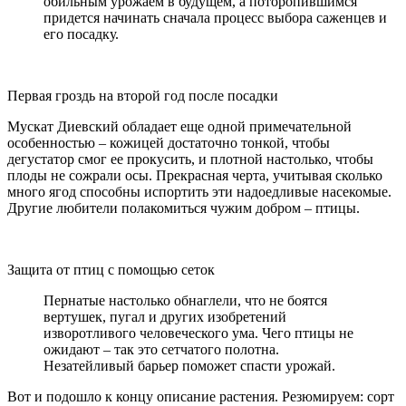
обильным урожаем в будущем, а поторопившимся
придется начинать сначала процесс выбора саженцев и
его посадку.
Первая гроздь на второй год после посадки
Мускат Диевский обладает еще одной примечательной
особенностью – кожицей достаточно тонкой, чтобы
дегустатор смог ее прокусить, и плотной настолько, чтобы
плоды не сожрали осы. Прекрасная черта, учитывая сколько
много ягод способны испортить эти надоедливые насекомые.
Другие любители полакомиться чужим добром – птицы.
Защита от птиц с помощью сеток
Пернатые настолько обнаглели, что не боятся
вертушек, пугал и других изобретений
изворотливого человеческого ума. Чего птицы не
ожидают – так это сетчатого полотна.
Незатейливый барьер поможет спасти урожай.
Вот и подошло к концу описание растения. Резюмируем: сорт