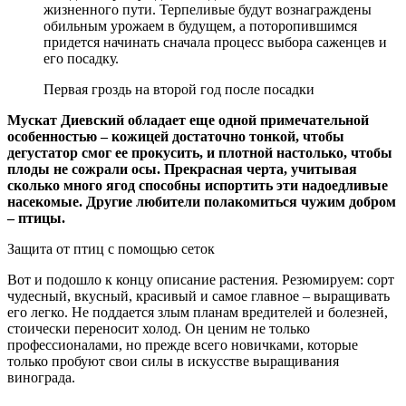
жизненного пути. Терпеливые будут вознаграждены
обильным урожаем в будущем, а поторопившимся
придется начинать сначала процесс выбора саженцев и
его посадку.
Первая гроздь на второй год после посадки
Мускат Диевский обладает еще одной примечательной
особенностью – кожицей достаточно тонкой, чтобы
дегустатор смог ее прокусить, и плотной настолько, чтобы
плоды не сожрали осы. Прекрасная черта, учитывая
сколько много ягод способны испортить эти надоедливые
насекомые. Другие любители полакомиться чужим добром
– птицы.
Защита от птиц с помощью сеток
Вот и подошло к концу описание растения. Резюмируем: сорт
чудесный, вкусный, красивый и самое главное – выращивать
его легко. Не поддается злым планам вредителей и болезней,
стоически переносит холод. Он ценим не только
профессионалами, но прежде всего новичками, которые
только пробуют свои силы в искусстве выращивания
винограда.