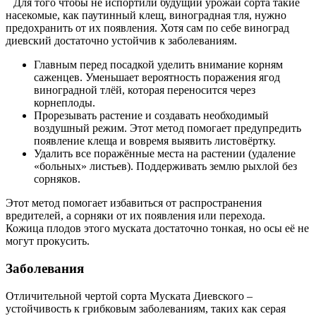
Для того чтобы не испортили будущий урожай сорта такие
насекомые, как паутинный клещ, виноградная тля, нужно
предохранить от их появления. Хотя сам по себе виноград
диевский достаточно устойчив к заболеваниям.
Главным перед посадкой уделить внимание корням
саженцев. Уменьшает вероятность поражения ягод
виноградной тлёй, которая переносится через
корнеплоды.
Прорезывать растение и создавать необходимый
воздушный режим. Этот метод помогает предупредить
появление клеща и вовремя выявить листовёртку.
Удалить все поражённые места на растении (удаление
«больных» листьев). Поддерживать землю рыхлой без
сорняков.
Этот метод помогает избавиться от распространения
вредителей, а сорняки от их появления или перехода.
Кожица плодов этого муската достаточно тонкая, но осы её не
могут прокусить.
Заболевания
Отличительной чертой сорта Муската Диевского –
устойчивость к грибковым заболеваниям, таких как серая