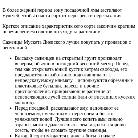
В более жаркий период зону посадочной ямы застилают
мульчей, чтобы спасти сорт от перегрева и пересыхания.
Краткое описание характеристик сего сорта закончим кратким
перечислением советов по уходу за растением.
Саженцы Муската Диевского лучше покупать у продавцов с
репутацией
Высадку саженцев на открытый грунт производят
вечером, обычно в последний весенний месяц. Перед
тем как открывать юный кустик ветрам свободы, его
предварительно заботливо подготавливают к
непредсказуемому климату – используются обрезанные
пластиковые бутылки, навесы и прочие
приспособления, прикрывающие растение от
испепеляющих лучей солнца (или от внезапных кусачих
морозов).
Перед посадкой, раскапывают яму, наполняют ее
черноземом, смешанным с перегноем и богато
увлажняют водой. Лучше всего копать ямы сильно
заранее, можно даже осенью – земля должна хорошо
осесть, чтобы не сломать хрупкие саженцы.
Каждый сорт нуждается в доле заботы в начале