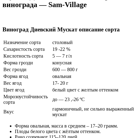
винограда — Sam-Village
Виноград Диевский Мускат описание сорта
Назначение сорта
столовый
Сахаристость сорта
19 -22 %
Кислотность сорта
5 — 7 г/л
Форма грозди
конусная
Вес грозди
600 — 800 г
Форма ягод
овальная
Вес ягод
17- 20 г
Цвет ягод
белый цвет с желтым оттенком
Морозоустойчивость
до — 23 ,-26 ºС
сорта
гармоничный, не сильно выраженный
Вкус
мускат
Форма овальная, масса в среднем – 17–20 грамм.
Плоды белого цвета с жёлтым оттенком.
Рано созревают 115–120 дней.