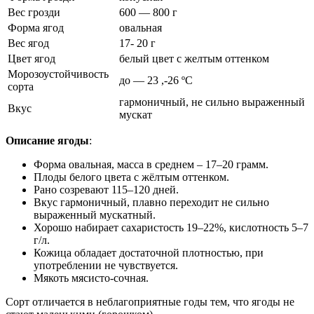
Вес грозди
600 — 800 г
Форма ягод
овальная
Вес ягод
17- 20 г
Цвет ягод
белый цвет с желтым оттенком
Морозоустойчивость
до — 23 ,-26 ºС
сорта
гармоничный, не сильно выраженный
Вкус
мускат
Описание ягоды
:
Форма овальная, масса в среднем – 17–20 грамм.
Плоды белого цвета с жёлтым оттенком.
Рано созревают 115–120 дней.
Вкус гармоничный, плавно переходит не сильно
выраженный мускатный.
Хорошо набирает сахаристость 19–22%, кислотность 5–7
г/л.
Кожица обладает достаточной плотностью, при
употреблении не чувствуется.
Мякоть мясисто-сочная.
Сорт отличается в неблагоприятные годы тем, что ягоды не